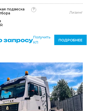
кая подвеска
?
Лизинг
тбора
м
DR
Получить
о запросу
ПОДРОБНЕЕ
КП