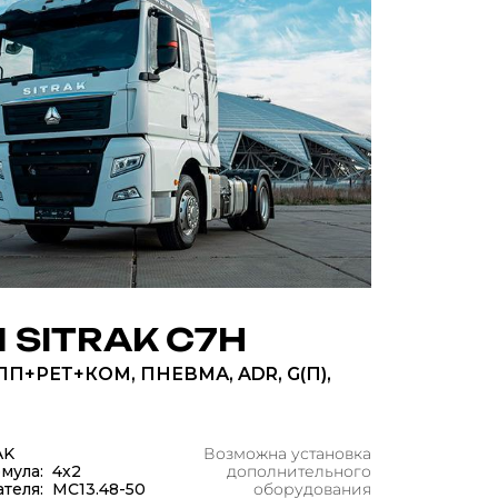
 SITRAK C7H
ПП+РЕТ+КОМ, ПНЕВМА, ADR, G(П),
AK
Возможна установка
мула: 4х2
дополнительного
теля: МС13.48-50
оборудования