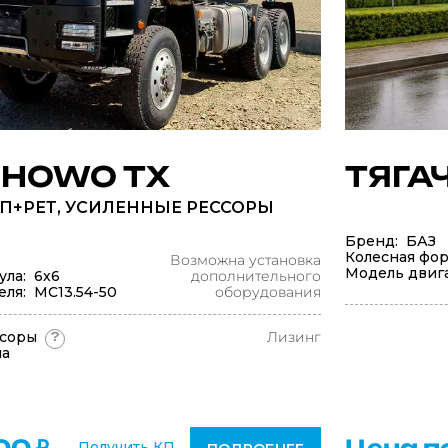
 HOWO TX
ТЯГАЧ
ПП+РЕТ, УСИЛЕННЫЕ РЕССОРЫ
Бренд: БАЗ
Колесная фор
Возможна установка
Модель двига
ула: 6х6
дополнительного
еля: МС13.54-50
оборудования
ссоры
Лизинг
?
ма
00 ₽
Цена п
Получить КП