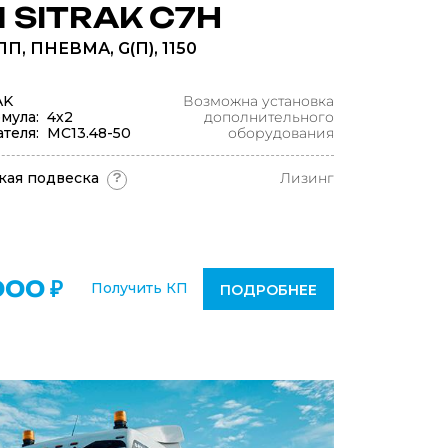
 SITRAK C7H
ПП, ПНЕВМА, G(П), 1150
AK
Возможна установка
мула: 4х2
дополнительного
теля: MC13.48-50
оборудования
кая подвеска
Лизинг
?
000 ₽
Получить КП
ПОДРОБНЕЕ