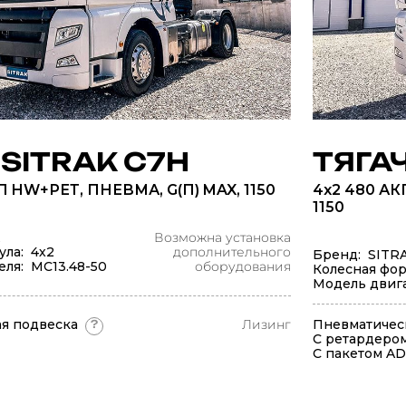
 SITRAK C7H
ТЯГАЧ
П HW+РЕТ, ПНЕВМА, G(П) MAX, 1150
4x2 480 АК
1150
Возможна установка
ула: 4х2
дополнительного
Бренд: SITR
еля: МС13.48-50
оборудования
Колесная фор
Модель двига
я подвеска
Лизинг
Пневматичес
?
С ретардеро
С пакетом A