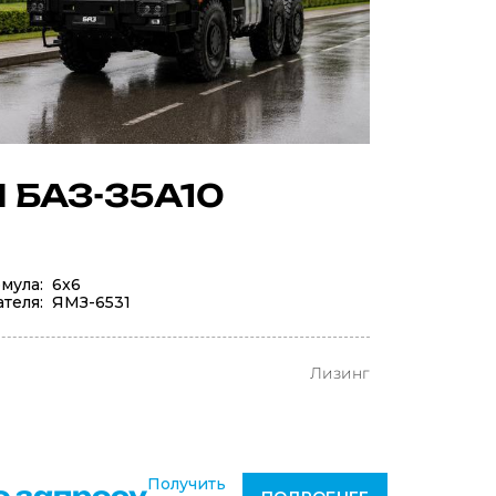
 БАЗ-35A10
мула: 6x6
теля: ЯМЗ-6531
Лизинг
Получить
о запросу