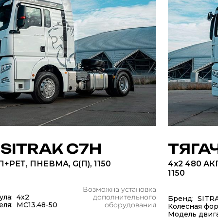
 SITRAK C7H
ТЯГАЧ
+РЕТ, ПНЕВМА, G(П), 1150
4x2 480 АК
1150
Возможна установка
ула: 4х2
дополнительного
Бренд: SITR
еля: МС13.48-50
оборудования
Колесная фор
Модель двига