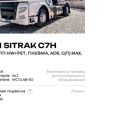
 SITRAK C7H
ПП HW+РЕТ, ПНЕВМА, ADR, G(П) MAX,
AK
Возможна установка
мула: 4х2
дополнительного
теля: МС13.48-50
оборудования
кая подвеска
Лизинг
?
м
DR