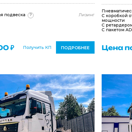
Пневматичес
я подвеска
Лизинг
?
С коробкой о
мощности
С ретардеро
С пакетом A
00 ₽
Цена п
Получить КП
ПОДРОБНЕЕ