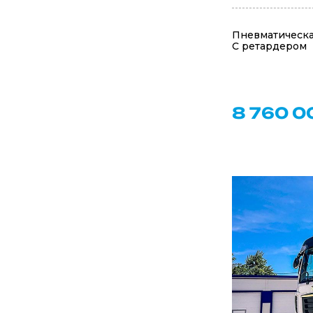
Пневматическа
С ретардером
8 760 0