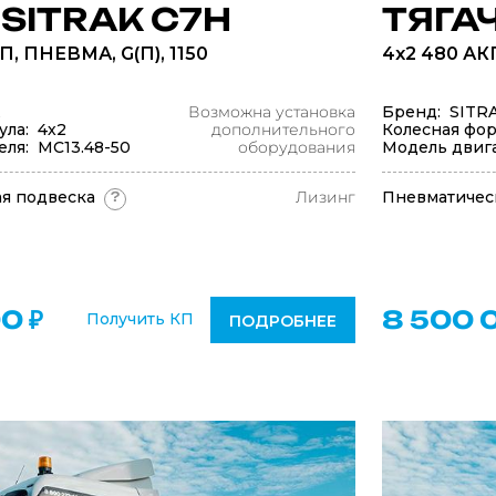
 SITRAK C7H
ТЯГАЧ
, ПНЕВМА, G(П), 1150
4x2 480 АК
Возможна установка
Бренд: SITR
ула: 4х2
дополнительного
Колесная фор
еля: МС13.48-50
оборудования
Модель двига
я подвеска
Лизинг
Пневматичес
?
0 ₽
8 500 
Получить КП
ПОДРОБНЕЕ