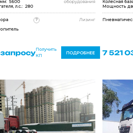
 мм: 5600
оборудования
Колесная баз
теля, л.с.: 280
Мощность двиг
бора
Лизинг
Пневматичес
?
топитель
Получить
 запросу
7 521 0
ПОДРОБНЕЕ
КП