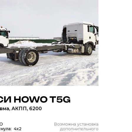
И HOWO T5G
евма, АКПП, 6200
O
Возможна установка
мула: 4x2
дополнительного