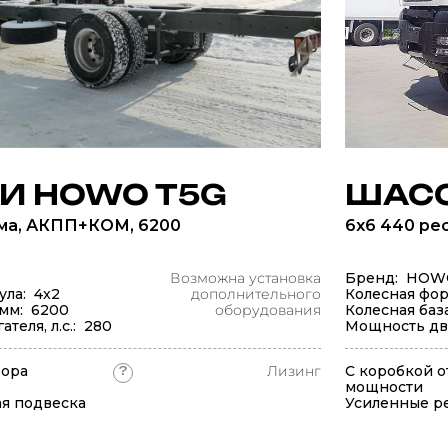
И HOWO T5G
ШАСС
вма, АКПП+КОМ, 6200
6х6 440 ре
Возможна установка
Бренд: HOW
ула: 4x2
дополнительного
Колесная фор
 мм: 6200
оборудования
Колесная баз
теля, л.с.: 280
Мощность двиг
бора
Лизинг
С коробкой о
?
мощности
я подвеска
Усиленные р