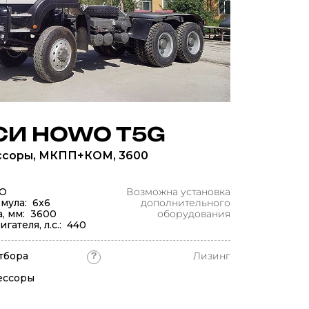
И HOWO T5G
ссоры, МКПП+КОМ, 3600
O
Возможна установка
мула: 6x6
дополнительного
а, мм: 3600
оборудования
ателя, л.с.: 440
тбора
Лизинг
?
ессоры