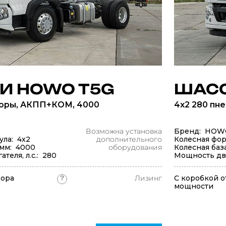
И HOWO T5G
ШАСС
соры, АКПП+КОМ, 4000
4x2 280 пн
Возможна установка
Бренд: HOW
ула: 4x2
дополнительного
Колесная фор
 мм: 4000
оборудования
Колесная баз
теля, л.с.: 280
Мощность двиг
бора
Лизинг
С коробкой о
?
мощности