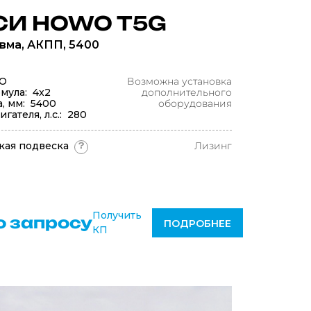
И HOWO T5G
евма, АКПП, 5400
O
Возможна установка
мула: 4x2
дополнительного
а, мм: 5400
оборудования
ателя, л.с.: 280
кая подвеска
Лизинг
?
Получить
о запросу
ПОДРОБНЕЕ
КП