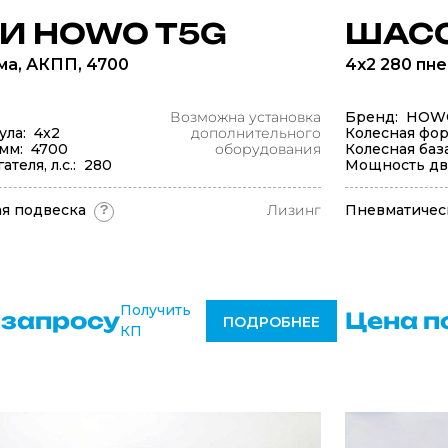
И HOWO T5G
ШАСС
ма, АКПП, 4700
4x2 280 пн
Возможна установка
Бренд: HOW
ула: 4x2
дополнительного
Колесная фор
 мм: 4700
оборудования
Колесная баз
теля, л.с.: 280
Мощность двиг
я подвеска
Лизинг
Пневматичес
?
Получить
 запросу
Цена п
ПОДРОБНЕЕ
КП