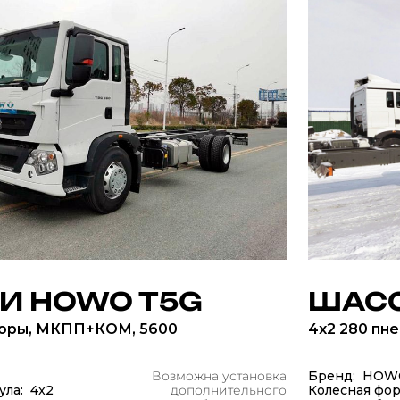
И HOWO T5G
ШАСС
соры, МКПП+КОМ, 5600
4x2 280 пн
Возможна установка
Бренд: HOW
ула: 4x2
дополнительного
Колесная фор