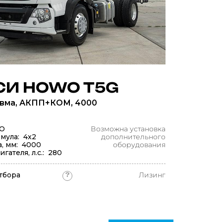
И HOWO T5G
евма, АКПП+КОМ, 4000
O
Возможна установка
мула: 4x2
дополнительного
а, мм: 4000
оборудования
ателя, л.с.: 280
тбора
Лизинг
?